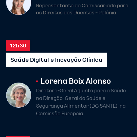
Representante do Comissariado para
os Direitos dos Doentes - Polónia
12h30
Saúde Digital e Inovação Clínica
Lorena Boix Alonso
Diretora-Geral Adjunta para a Saúde
na Direção-Geral da Saúde e
Segurança Alimentar (DG SANTE), na
Comissão Europeia