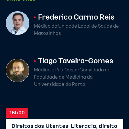
Frederico Carmo Reis
Médico da Unidade Local de Saúde de
Matosinhos
Tiago Taveira-Gomes
Médico e Professor Convidado na
Faculdade de Medicina da
Universidade do Porto
15h00
Direitos dos Utentes: Literacia, direito