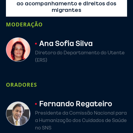
ao acompanhamento e direitos dos
migrantes
MODERAÇÃO
Ana Sofia Silva
Diretora do Departamento do Utente
(ERS)
ORADORES
Fernando Regateiro
Presidente da Comissão Nacional para
a Humanização dos Cuidados de Saúde
no SNS