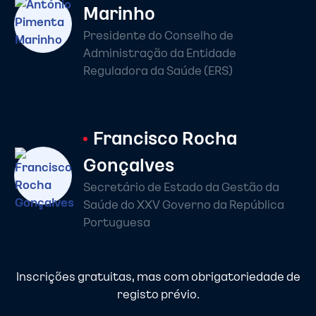
Marinho
Presidente do Conselho de
Administração da Entidade
Reguladora da Saúde (ERS)
Francisco Rocha
Gonçalves
Secretário de Estado da Gestão da
Saúde do XXV Governo da República
Portuguesa
Inscrições gratuitas, mas com obrigatoriedade de
registo prévio.