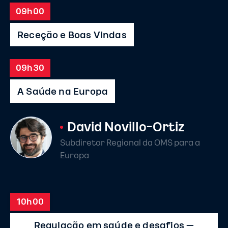
09h00
Receção e Boas Vindas
09h30
A Saúde na Europa
David Novillo-Ortiz
Subdiretor Regional da OMS para a
Europa
10h00
Regulação em saúde e desafios –